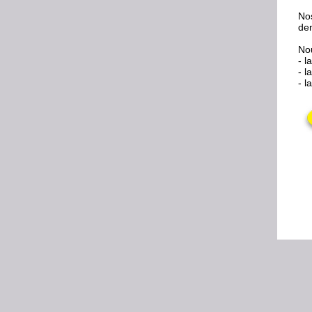
Nos
de
Nou
- la
- l
- l